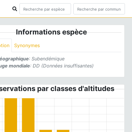
Informations espèce
ption
Synonymes
géographique
: Subendémique
ouge mondiale
: DD (Données insuffisantes)
ervations par classes d'altitudes