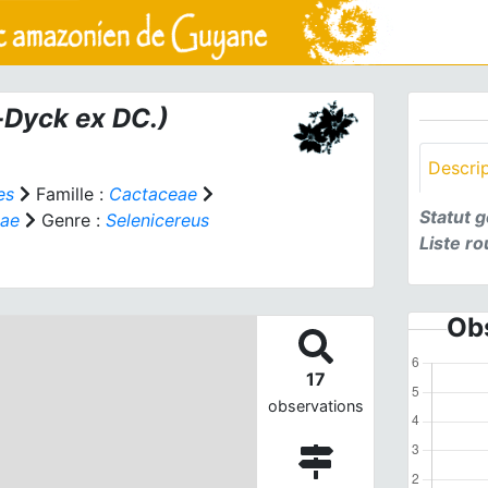
Dyck ex DC.)
Descri
es
Famille :
Cactaceae
Statut 
eae
Genre :
Selenicereus
Liste r
Obs
17
observations