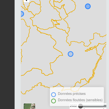
Données précises
Données floutées (sensibles)
2022