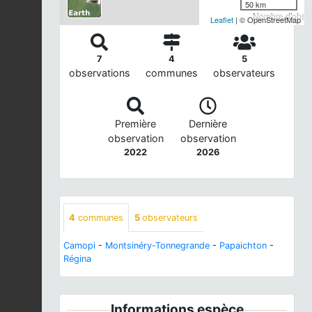
50 km
Nombre d'observ
Leaflet
| © OpenStreetMap
7
4
5
observations
communes
observateurs
Première
Dernière
observation
observation
2022
2026
4
communes
5
observateurs
Camopi
-
Montsinéry-Tonnegrande
-
Papaichton
-
Régina
Informations espèce