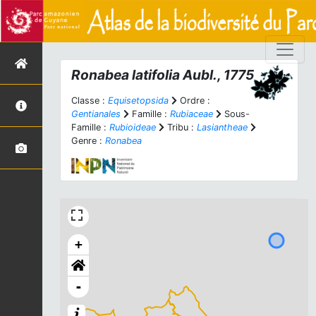
Ronabea latifolia
Aubl., 1775
Classe :
Equisetopsida
Ordre :
Gentianales
Famille :
Rubiaceae
Sous-
Famille :
Rubioideae
Tribu :
Lasiantheae
Genre :
Ronabea
+
-