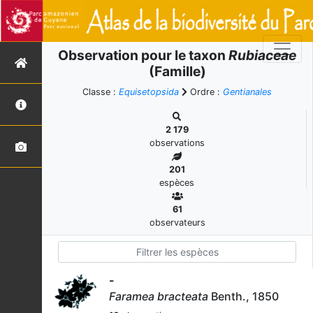
Observation pour le taxon
Rubiaceae
(Famille)
Classe :
Equisetopsida
Ordre :
Gentianales
2 179
observations
201
espèces
61
observateurs
-
Faramea bracteata
Benth., 1850