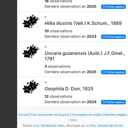
16
observations
Dernière observation en
2025
Fiche espèce
-
Hillia illustris
(Vell.) K.Schum., 1889
10
observations
Dernière observation en
2023
Fiche espèce
-
Uncaria guianensis
(Aubl.) J.F.Gmel.,
1791
3
observations
Dernière observation en
2025
Fiche espèce
-
Geophila
D. Don, 1825
12
observations
Dernière observation en
2024
Fiche espèce
-
Accueil
|
Parc amazonien de Guyane
|
Conception et crédits
|
Mentions légales
Palicourea granvillei
(Steyerm.)
, 2022
Delprete & J.H.Kirkbr., 2016
Réalisé avec
GeoNature-atlas
, développé par le
Parc national des Écrins