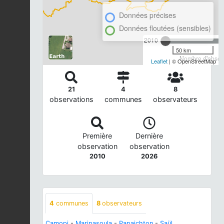
Données précises
Données floutées (sensibles)
2010
50 km
Nombre d'observ
Leaflet
| © OpenStreetMap
21
4
8
observations
communes
observateurs
Première
Dernière
observation
observation
2010
2026
4
communes
8
observateurs
Camopi
-
Maripasoula
-
Papaichton
-
Saül