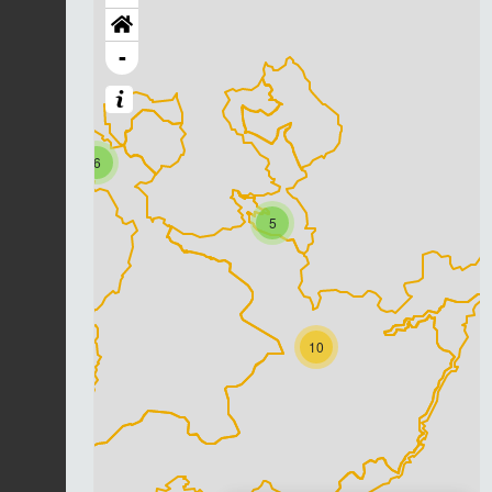
-
6
5
10