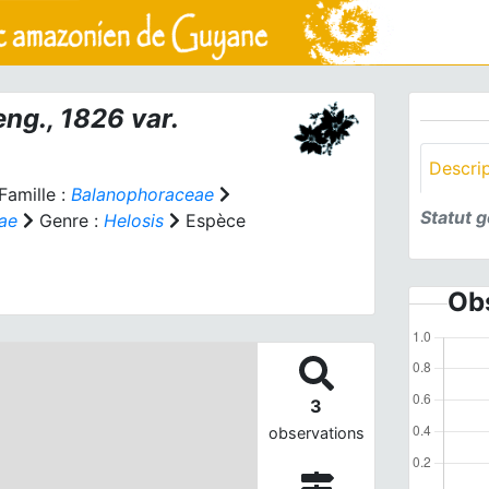
eng., 1826 var.
Descri
Famille :
Balanophoraceae
Statut 
ae
Genre :
Helosis
Espèce
Obs
3
observations