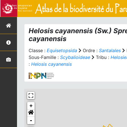
Helosis cayanensis
(Sw.) Spr
cayanensis
Classe :
Equisetopsida
Ordre :
Santalales
Sous-Famille :
Scybalioideae
Tribu :
Helosie
:
Helosis cayanensis
+
-