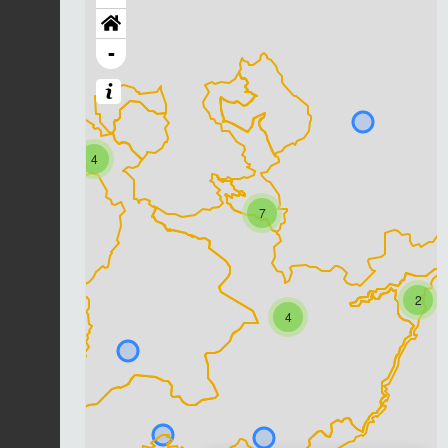
-
4
7
2
4