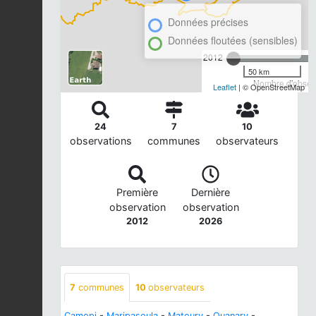
Données précises
Données floutées (sensibles)
2012
50 km
Nombre d'observ
Leaflet
| © OpenStreetMap
24
7
10
observations
communes
observateurs
Première
Dernière
observation
observation
2012
2026
7
communes
10
observateurs
Camopi
-
Maripasoula
-
Matoury
-
Ouanary
-