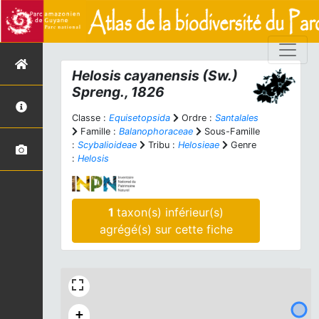
Helosis cayanensis
(Sw.)
Spreng., 1826
Classe :
Equisetopsida
Ordre :
Santalales
Famille :
Balanophoraceae
Sous-Famille
:
Scybalioideae
Tribu :
Helosieae
Genre
:
Helosis
1
taxon(s) inférieur(s)
agrégé(s) sur cette fiche
+