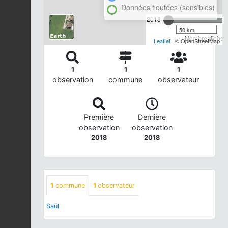
Données floutées (sensibles)
2018
50 km
Nombre d'observ
Leaflet
| © OpenStreetMap
1
1
1
observation
commune
observateur
Première
Dernière
observation
observation
2018
2018
1
commune
1
observateur
Saül