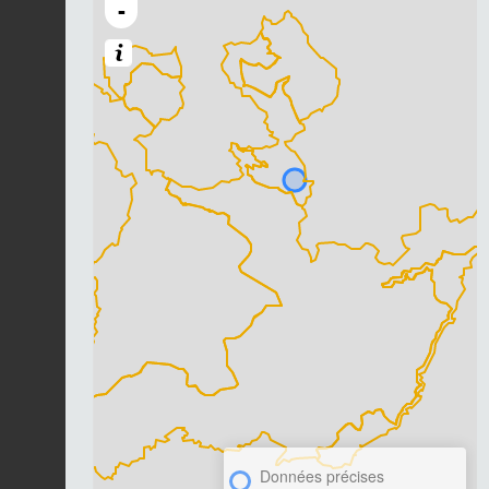
-
Données précises