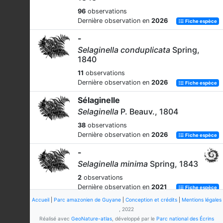
96
observations
Dernière observation en
2026
Fiche espèce
-
Selaginella conduplicata
Spring,
1840
11
observations
Dernière observation en
2026
Fiche espèce
Sélaginelle
Selaginella
P. Beauv., 1804
38
observations
Dernière observation en
2026
Fiche espèce
-
Selaginella minima
Spring, 1843
2
observations
Dernière observation en
2021
Fiche espèce
Accueil
|
Parc amazonien de Guyane
|
Conception et crédits
|
Mentions légales
-
, 2022
Selaginella revoluta
Baker, 1883
Réalisé avec
GeoNature-atlas
, développé par le
Parc national des Écrins