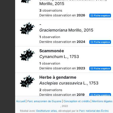
Morillo, 2015
3
observations
Dernière observation en
2026
Fiche espèce
-
Graciemoriana
Morillo, 2015
1
observation
Dernière observation en
2024
Fiche espèce
Scammonée
Cynanchum
L., 1753
1
observation
Dernière observation en
2023
Fiche espèce
Herbe à gendarme
Asclepias curassavica
L., 1753
2
observations
Dernière observation en
2019
Fiche espèce
Accueil
|
Parc amazonien de Guyane
|
Conception et crédits
|
Mentions légales
-
, 2022
Blepharodon pictus
(Vahl)
Réalisé avec
GeoNature-atlas
, développé par le
Parc national des Écrins