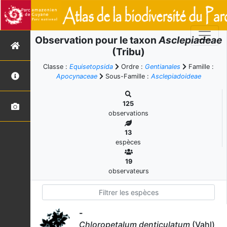
Observation pour le taxon
Asclepiadeae
(Tribu)
Classe :
Equisetopsida
Ordre :
Gentianales
Famille :
Apocynaceae
Sous-Famille :
Asclepiadoideae
125
observations
13
espèces
19
observateurs
-
Chloropetalum denticulatum
(Vahl)