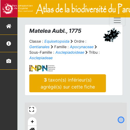
Matelea
Aubl., 1775
Classe :
Equisetopsida
Ordre :
Gentianales
Famille :
Apocynaceae
Sous-Famille :
Asclepiadoideae
Tribu :
Asclepiadeae
3
taxon(s) inférieur(s)
agrégé(s) sur cette fiche
+