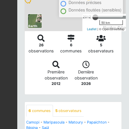
Données précises
Données floutées (sensibles)
2012
50 km
Nombre d'observ
Leaflet
| © OpenStreetMap
26
6
5
observations
communes
observateurs
Première
Dernière
observation
observation
2012
2026
6
communes
5
observateurs
Camopi
-
Maripasoula
-
Matoury
-
Papaichton
-
Régina
-
Saül