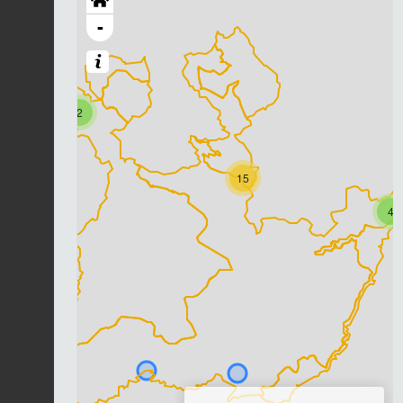
-
2
15
4