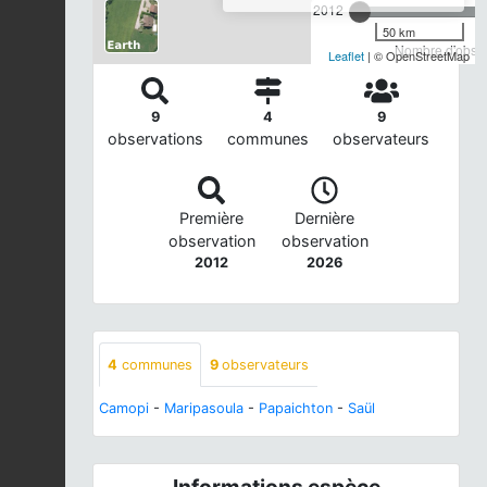
2012
50 km
Nombre d'observ
Leaflet
| © OpenStreetMap
9
4
9
observations
communes
observateurs
Première
Dernière
observation
observation
2012
2026
4
communes
9
observateurs
Camopi
-
Maripasoula
-
Papaichton
-
Saül
Informations espèce