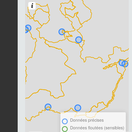
Données précises
Données floutées (sensibles)