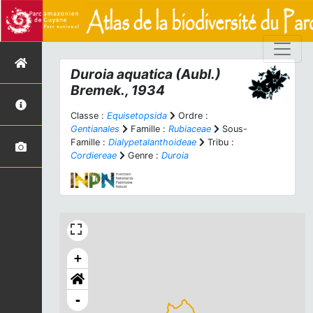
Duroia aquatica
(Aubl.)
Bremek., 1934
Classe :
Equisetopsida
Ordre :
Gentianales
Famille :
Rubiaceae
Sous-
Famille :
Dialypetalanthoideae
Tribu :
Cordiereae
Genre :
Duroia
+
-