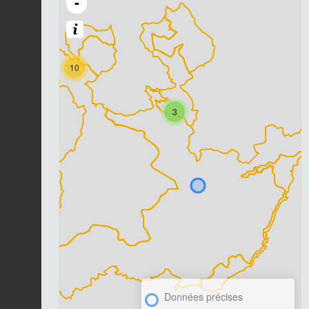
-
10
3
Données précises