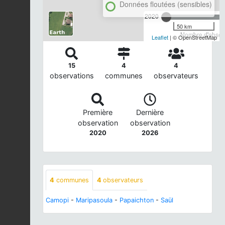
Données floutées (sensibles)
2020
50 km
Nombre d'observ
Leaflet
| © OpenStreetMap
15
4
4
observations
communes
observateurs
Première
Dernière
observation
observation
2020
2026
4
communes
4
observateurs
Camopi
-
Maripasoula
-
Papaichton
-
Saül