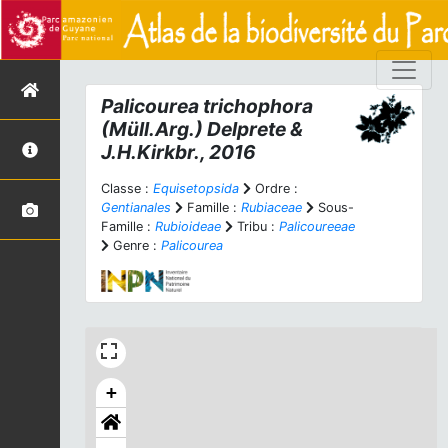
Palicourea trichophora
(Müll.Arg.) Delprete &
J.H.Kirkbr., 2016
Classe :
Equisetopsida
Ordre :
Gentianales
Famille :
Rubiaceae
Sous-
Famille :
Rubioideae
Tribu :
Palicoureeae
Genre :
Palicourea
+